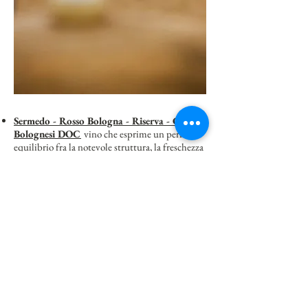
Sermedo - Rosso Bologna -
Riserva -
Colli
Bolognesi DOC
vino che esprime un perfetto
equilibrio fra la notevole struttura, la freschezza
e il tannino, piacevolmente avvolgente; è
espressione della massima qualità sui vini rossi
in azienda.
Al Campédi - Rosso Bologna - Colli
Bolognesi DOC
rosso intenso con riflessi
violacei; i profumi sono intensi e variegati,
incentrati su note fruttate, floreali e speziate.
Vignole - Barbera Colli Bolognesi DOC
vino
dal profumo fragrante fruttato, vinoso,
persistente, con sentori caramellati e di frutti di
bosco.