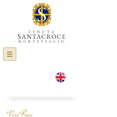
TENUTA
S
ANTACROCE
-MONTEVEGLIO-
Vini Rossi